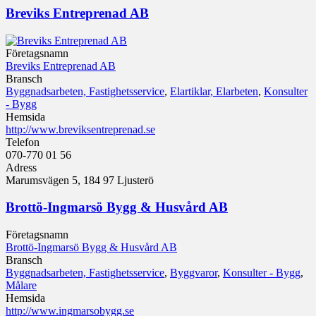
Breviks Entreprenad AB
Företagsnamn
Breviks Entreprenad AB
Bransch
Byggnadsarbeten, Fastighetsservice
,
Elartiklar, Elarbeten
,
Konsulter
- Bygg
Hemsida
http://www.breviksentreprenad.se
Telefon
070-770 01 56
Adress
Marumsvägen 5, 184 97 Ljusterö
Brottö-Ingmarsö Bygg & Husvård AB
Företagsnamn
Brottö-Ingmarsö Bygg & Husvård AB
Bransch
Byggnadsarbeten, Fastighetsservice
,
Byggvaror
,
Konsulter - Bygg
,
Målare
Hemsida
http://www.ingmarsobygg.se