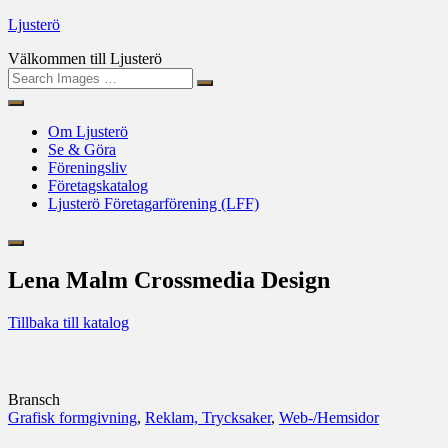
Skip
Ljusterö
to
Välkommen till Ljusterö
content
Search
Om Ljusterö
Se & Göra
Föreningsliv
Företagskatalog
Ljusterö Företagarförening (LFF)
Lena Malm Crossmedia Design
Tillbaka till katalog
Bransch
Grafisk formgivning
,
Reklam, Trycksaker
,
Web-/Hemsidor